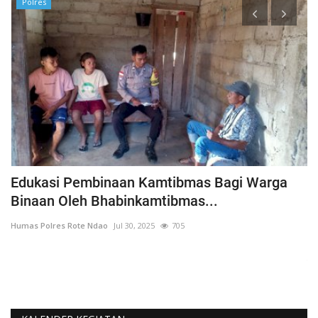
Polres
h
Edukasi Pembinaan Kamtibmas Bagi Warga
B
Binaan Oleh Bhabinkamtibmas...
G
Humas Polres Rote Ndao
Jul 30, 2025
705
Hu
La
Te