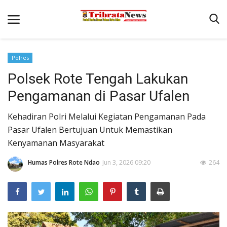
Polres
Beranda
Polsek Rote Tengah Lakukan
Terms & Conditions
Pengamanan di Pasar Ufalen
Pengamanan di Pelabuhan Pantaibaru Untuk Jamin Kenyaman
Kehadiran Polri Melalui Kegiatan Pengamanan Pada
Binkam
Pasar Ufalen Bertujuan Untuk Memastikan
Kenyamanan Masyarakat
Reskrim
Polisi Kita
Humas Polres Rote Ndao
Jun 3, 2026 09:20
264
Mitra Polisi
Lantas
Giat Ops