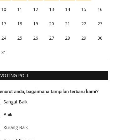
10
11
12
13
14
15
16
17
18
19
20
21
22
23
24
25
26
27
28
29
30
31
VOTING POLL
enurut anda, bagaimana tampilan terbaru kami?
Sangat Baik
Baik
Kurang Baik