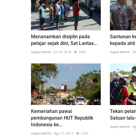
Menanamkan disiplin pada
Santunan ke
pelajar sejak dini, Sat Lantas...
kepada ahli 
superadmin
Jul 18, 2018
5609
superadmin
Ma
Kemeriahan pawai
Tekan pelan
pembangunan HUT Republik
Satuan lalu-
Indonesia ke...
superadmin
Ag
superadmin
Agu 15, 2017
2365