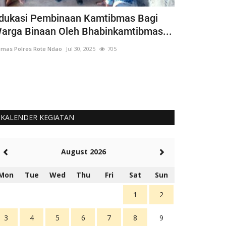
dukasi Pembinaan Kamtibmas Bagi
Bhabinkamt
arga Binaan Oleh Bhabinkamtibmas...
Siswa Goto
mas Polres Rote Ndao
Jul 30, 2025
705
Humas Polres Rot
Langkah Ini Seb
Untuk Cinta Terh
KALENDER KEGIATAN
August 2026
Mon
Tue
Wed
Thu
Fri
Sat
Sun
1
2
3
4
5
6
7
8
9