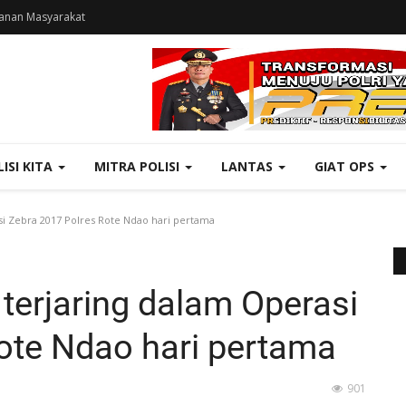
anan Masyarakat
LISI KITA
MITRA POLISI
LANTAS
GIAT OPS
i Zebra 2017 Polres Rote Ndao hari pertama
terjaring dalam Operasi
ote Ndao hari pertama
901