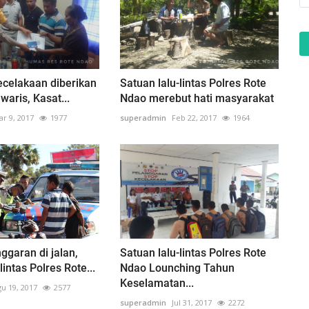
celakaan diberikan
Satuan lalu-lintas Polres Rote
waris, Kasat...
Ndao merebut hati masyarakat
r 9, 2017
1977
superadmin
Feb 22, 2017
1964
ggaran di jalan,
Satuan lalu-lintas Polres Rote
lintas Polres Rote...
Ndao Lounching Tahun
Keselamatan...
u 19, 2017
2577
superadmin
Jul 31, 2017
2272