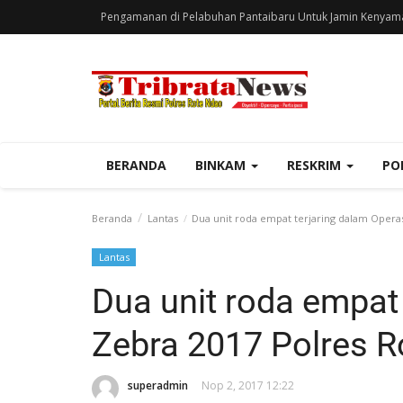
Pengamanan di Pelabuhan Pantaibaru Untuk Jamin Kenyam
BERANDA
BINKAM
RESKRIM
PO
Beranda
Lantas
Dua unit roda empat terjaring dalam Operas
Lantas
Dua unit roda empat 
Zebra 2017 Polres R
superadmin
Nop 2, 2017 12:22