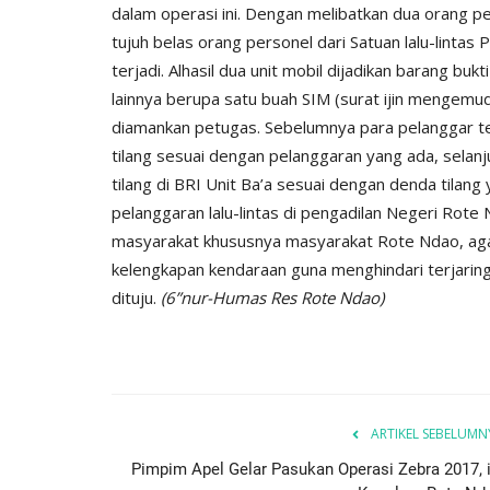
dalam operasi ini. Dengan melibatkan dua orang 
tujuh belas orang personel dari Satuan lalu-linta
terjadi. Alhasil dua unit mobil dijadikan barang bukt
lainnya berupa satu buah SIM (surat ijin mengemu
diamankan petugas. Sebelumnya para pelanggar ter
tilang sesuai dengan pelanggaran yang ada, sela
tilang di BRI Unit Ba’a sesuai dengan denda tilang
pelanggaran lalu-lintas di pengadilan Negeri Rote
masyarakat khususnya masyarakat Rote Ndao, aga
kelengkapan kendaraan guna menghindari terjarin
Polda
dituju.
(6”nur-Humas Res Rote Ndao)
ARTIKEL SEBELUMN
Pimpim Apel Gelar Pasukan Operasi Zebra 2017, i