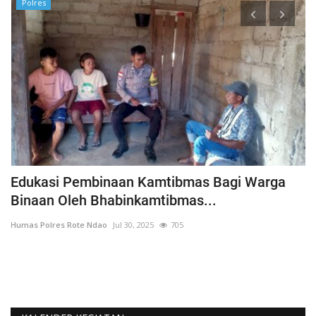
Polres
h
Edukasi Pembinaan Kamtibmas Bagi Warga
B
Binaan Oleh Bhabinkamtibmas...
G
Humas Polres Rote Ndao
Jul 30, 2025
705
Hu
La
Te