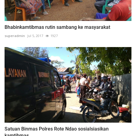
Bhabinkamtibmas rutin sambang ke masyarakat
superadmin
Jul 5, 2017
1927
Satuan Binmas Polres Rote Ndao sosialsiasikan
kamtibmas...