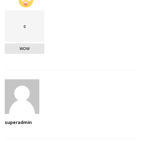
0
WOW
superadmin