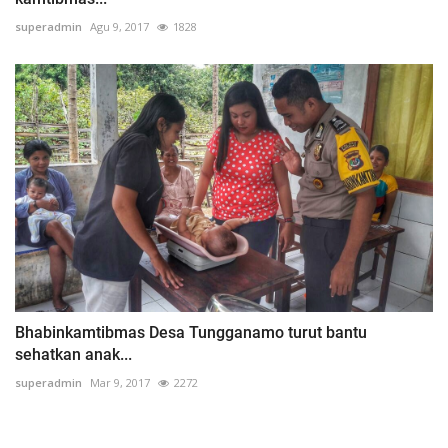
superadmin
Agu 9, 2017
1828
Bhabinkamtibmas Desa Tungganamo turut bantu
sehatkan anak...
superadmin
Mar 9, 2017
2272