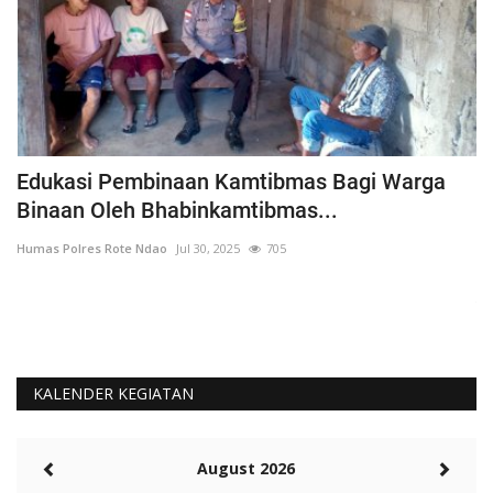
h
Edukasi Pembinaan Kamtibmas Bagi Warga
B
Binaan Oleh Bhabinkamtibmas...
G
Humas Polres Rote Ndao
Jul 30, 2025
705
Hu
La
Te
KALENDER KEGIATAN
August 2026