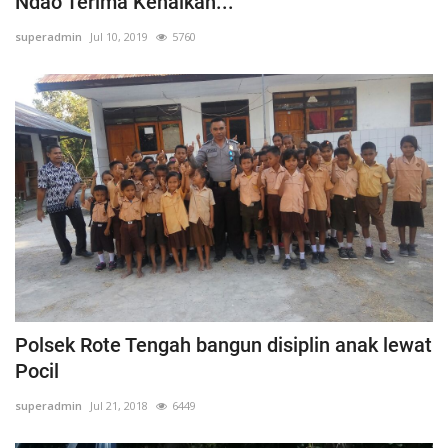
Ndao Terima Kenaikan...
Binmas
superadmin
Jul 10, 2019
5760
Polsek Rote Tengah bangun disiplin anak lewat
Pocil
superadmin
Jul 21, 2018
6449