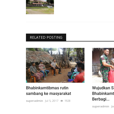
RELATED POSTING
Bhabinkamtibmas rutin
Wujudkan Si
sambang ke masyarakat
Bhabinkamt
Berbagi...
superadmin
Jul 5, 2017
1928
superadmin
Ja