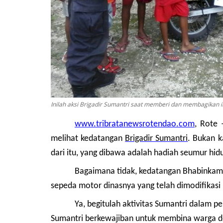
Inilah aksi Brigadir Sumantri saat memberi dan membagikan 
www.tribratanewsrotendao.com
, Rote
melihat kedatangan
Brigadir Sumantri
. Bukan 
dari itu, yang dibawa adalah hadiah seumur hidu
Bagaimana tidak, kedatangan Bhabinka
sepeda motor dinasnya yang telah dimodifikasi 
Ya, begitulah aktivitas Sumantri dalam 
Sumantri berkewajiban untuk membina warga d