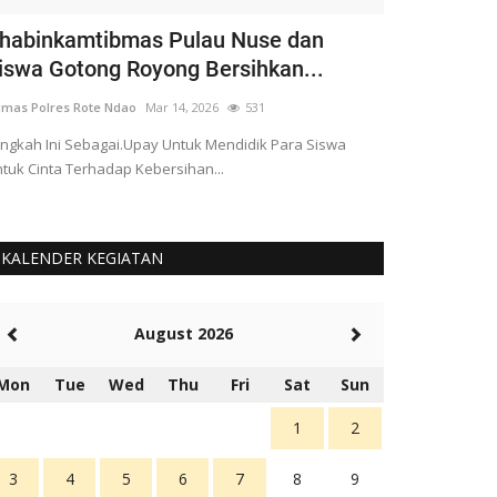
habinkamtibmas Pulau Nuse dan
Apresiasi U
iswa Gotong Royong Bersihkan...
Vaksinasi, K
mas Polres Rote Ndao
Mar 14, 2026
531
Humas Polres Rot
ngkah Ini Sebagai.Upay Untuk Mendidik Para Siswa
tuk Cinta Terhadap Kebersihan...
KALENDER KEGIATAN
August 2026
Mon
Tue
Wed
Thu
Fri
Sat
Sun
1
2
3
4
5
6
7
8
9