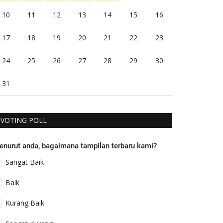
10
11
12
13
14
15
16
17
18
19
20
21
22
23
24
25
26
27
28
29
30
31
VOTING POLL
enurut anda, bagaimana tampilan terbaru kami?
Sangat Baik
Baik
Kurang Baik