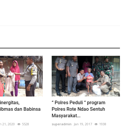
nergitas,
“ Polres Peduli “ program
ibmas dan Babinsa
Polres Rote Ndao Sentuh
Masyarakat...
n 21, 2020
5528
superadmin
Jan 19, 2017
1938