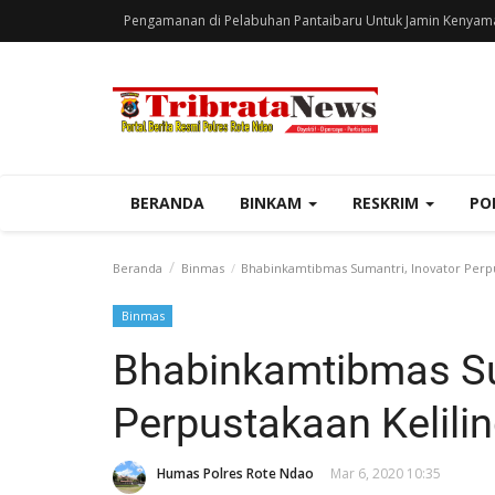
Pengamanan di Pelabuhan Pantaibaru Untuk Jamin Kenyam
BERANDA
BINKAM
RESKRIM
PO
Beranda
Binmas
Bhabinkamtibmas Sumantri, Inovator Perpus
Binmas
Bhabinkamtibmas Su
Perpustakaan Kelilin
Humas Polres Rote Ndao
Mar 6, 2020 10:35