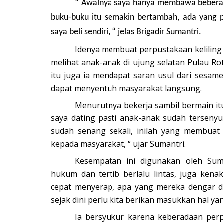
“ Awalnya saya hanya membawa beberapa
ri Ny. Juliati
Ipda Charles : Kegiatan Polri Un
buku-buku itu semakin bertambah, ada yang p
ikan...
Mencegah Aksi Premanisme...
saya beli sendiri, “ jelas Brigadir Sumantri.
Idenya membuat perpustakaan keliling 
23
793
Humas Polres Rote Ndao
Mei 9, 2025
619
melihat anak-anak di ujung selatan Pulau Rote
itu juga ia mendapat saran usul dari sesam
dapat menyentuh masyarakat langsung.
Menurutnya bekerja sambil bermain it
saya dating pasti anak-anak sudah tersenyu
sudah senang sekali, inilah yang membua
kepada masyarakat, “ ujar Sumantri.
Kesempatan ini digunakan oleh Sum
hukum dan tertib berlalu lintas, juga ken
cepat menyerap, apa yang mereka dengar da
sejak dini perlu kita berikan masukkan hal 
Ia bersyukur karena keberadaan perp