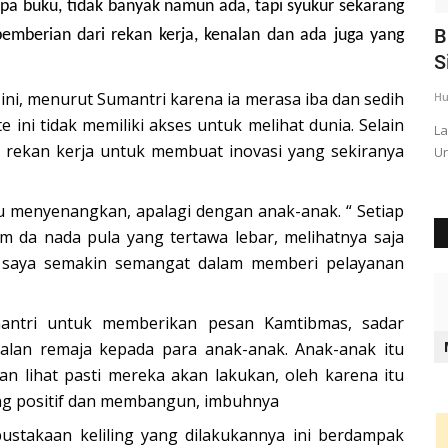
 buku, tidak banyak namun ada, tapi syukur sekarang
tuk
Edukasi Pembinaan Kamtibmas Bagi
B
emberian dari rekan kerja, kenalan dan ada juga yang
Warga Binaan Oleh Bhabinkamtibmas...
S
ini, menurut Sumantri karena ia merasa iba dan sedih
Humas Polres Rote Ndao
Jul 30, 2025
705
Hu
 ini tidak memiliki akses untuk melihat dunia. Selain
La
e rekan kerja untuk membuat inovasi yang sekiranya
Un
u menyenangkan, apalagi dengan anak-anak. “ Setiap
m da nada pula yang tertawa lebar, melihatnya saja
t saya semakin semangat dalam memberi pelayanan
antri untuk memberikan pesan Kamtibmas, sadar
akalan remaja kepada para anak-anak. Anak-anak itu
n lihat pasti mereka akan lakukan, oleh karena itu
yang positif dan membangun, imbuhnya
ustakaan keliling yang dilakukannya ini berdampak