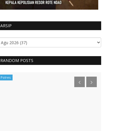
ARSIP
RANDOM POSTS
Polres
Mabes Polri