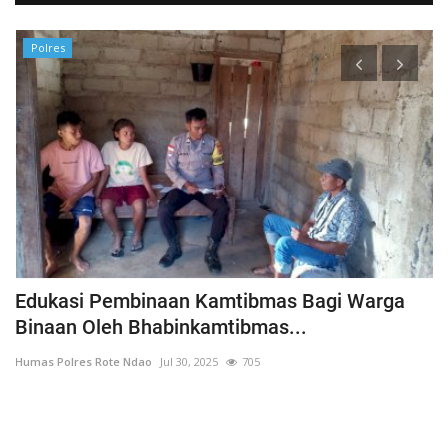
Polres
h
Edukasi Pembinaan Kamtibmas Bagi Warga
B
Binaan Oleh Bhabinkamtibmas...
G
Humas Polres Rote Ndao
Jul 30, 2025
705
Hu
La
Te