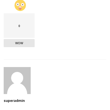
0
WOW
superadmin