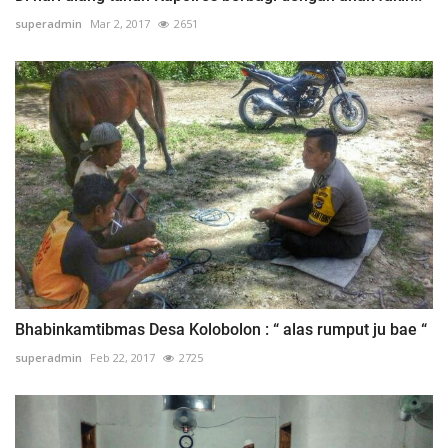
superadmin
Mar 2, 2017
2651
Bhabinkamtibmas Desa Kolobolon : “ alas rumput ju bae “
superadmin
Feb 22, 2017
2725