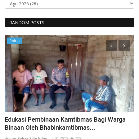
RANDOM POSTS
Polres
h
Edukasi Pembinaan Kamtibmas Bagi Warga
B
Binaan Oleh Bhabinkamtibmas...
G
Humas Polres Rote Ndao
Jul 30, 2025
705
Hu