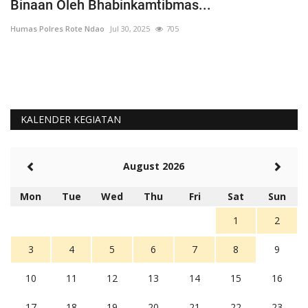
Binaan Oleh Bhabinkamtibmas...
G
Humas Polres Rote Ndao
Jul 30, 2025
705
Hu
La
Te
KALENDER KEGIATAN
August 2026
Mon
Tue
Wed
Thu
Fri
Sat
Sun
1
2
3
4
5
6
7
8
9
10
11
12
13
14
15
16
17
18
19
20
21
22
23