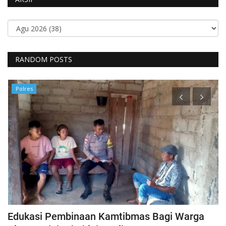
RANDOM POSTS
Polres
h
Edukasi Pembinaan Kamtibmas Bagi Warga
B