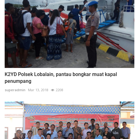
K2YD Polsek Lobalain, pantau bongkar muat kapal
penumpang
superadmin
Mar 13, 2018
2208