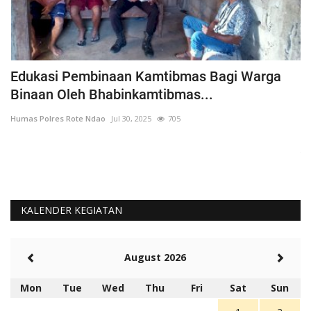
h
Edukasi Pembinaan Kamtibmas Bagi Warga
B
Binaan Oleh Bhabinkamtibmas...
G
Humas Polres Rote Ndao
Jul 30, 2025
705
Hu
La
Te
KALENDER KEGIATAN
August 2026
Mon
Tue
Wed
Thu
Fri
Sat
Sun