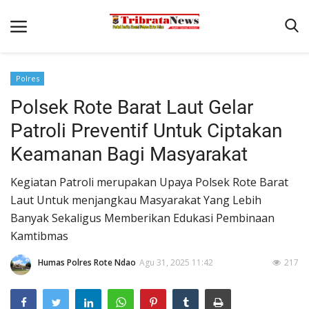
Polres
Beranda
Polsek Rote Barat Laut Gelar
Terms & Conditions
Patroli Preventif Untuk Ciptakan
Pengamanan di Pelabuhan Pantaibaru Untuk Jamin Kenyaman
Keamanan Bagi Masyarakat
Binkam
Kegiatan Patroli merupakan Upaya Polsek Rote Barat
Reskrim
Laut Untuk menjangkau Masyarakat Yang Lebih
Banyak Sekaligus Memberikan Edukasi Pembinaan
Polisi Kita
Kamtibmas
Mitra Polisi
Humas Polres Rote Ndao
Agu 31, 2025 11:42
217
Lantas
Giat Ops