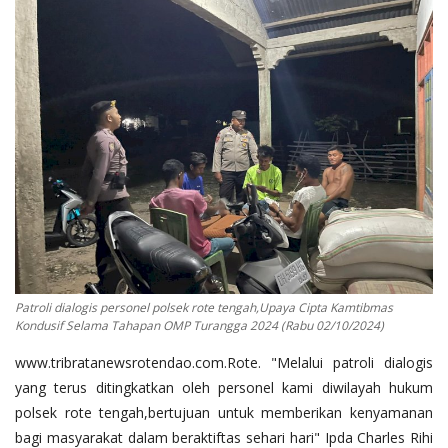
Binmas
Patroli dialogis personel polsek rote tengah,Upaya Cipta Kamtibmas
Kondusif Selama Tahapan OMP Turangga 2024 (Rabu 02/10/2024)
www.tribratanewsrotendao.com.Rote. "Melalui patroli dialogis
yang terus ditingkatkan oleh personel kami diwilayah hukum
polsek rote tengah,bertujuan untuk memberikan kenyamanan
bagi masyarakat dalam beraktiftas sehari hari" Ipda Charles Rihi