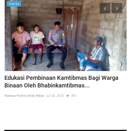
Polres
h
Edukasi Pembinaan Kamtibmas Bagi Warga
B
Binaan Oleh Bhabinkamtibmas...
G
Humas Polres Rote Ndao
Jul 30, 2025
705
Hu
La
Te