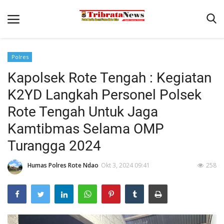
Polres
Beranda
Kapolsek Rote Tengah : Kegiatan
Terms & Conditions
K2YD Langkah Personel Polsek
Pengamanan di Pelabuhan Pantaibaru Untuk Jamin Kenyaman
Rote Tengah Untuk Jaga
Binkam
Kamtibmas Selama OMP
Turangga 2024
Reskrim
Polisi Kita
Humas Polres Rote Ndao
Okt 3, 2024 09:41
258
Mitra Polisi
Lantas
Giat Ops