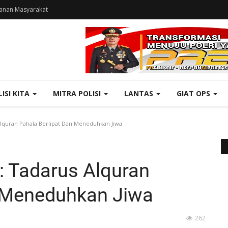
anan Masyarakat
LISI KITA
MITRA POLISI
LANTAS
GIAT OPS
Alquran Pahala Berlipat Dan Meneduhkan Jiwa
: Tadarus Alquran
n Meneduhkan Jiwa
262