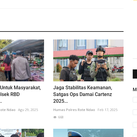
 Untuk Masyarakat,
Jaga Stabilitas Keamanan,
M
olsek RBD
Satgas Ops Damai Cartenz
.
2025...
Rote Ndao
Agu 29, 2025
Humas Polres Rote Ndao
Feb 17, 2025
668