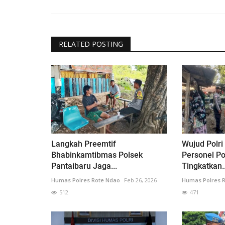
RELATED POSTING
Langkah Preemtif
Wujud Polri
Bhabinkamtibmas Polsek
Personel P
Pantaibaru Jaga...
Tingkatkan..
Humas Polres Rote Ndao
Feb 26, 2026
Humas Polres 
512
471