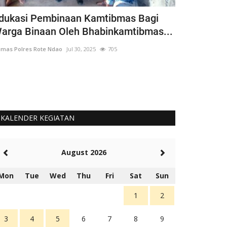
dukasi Pembinaan Kamtibmas Bagi
Bhabinkamt
arga Binaan Oleh Bhabinkamtibmas...
Siswa Goto
mas Polres Rote Ndao
Jul 30, 2025
705
Humas Polres Rot
Langkah Ini Seb
Untuk Cinta Terh
KALENDER KEGIATAN
August 2026
Mon
Tue
Wed
Thu
Fri
Sat
Sun
1
2
3
4
5
6
7
8
9