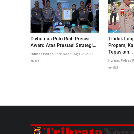
Divhumas Polri Raih Presisi
Tindak Lanj
Award Atas Prestasi Strategi...
Propam, Ka
Tegaskan...
Humas Polres Rote Ndao
Agu 28, 2023
Humas Polres 
890
565