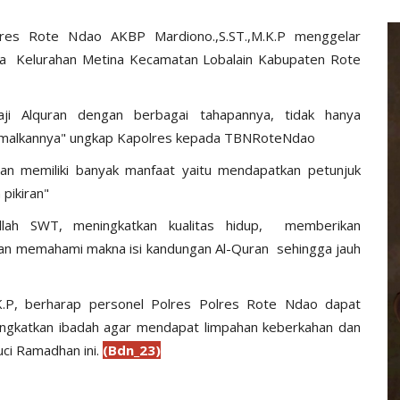
es Rote Ndao AKBP Mardiono.,S.ST.,M.K.P menggelar
ina Kelurahan Metina Kecamatan Lobalain Kabupaten Rote
ji Alquran dengan berbagai tahapannya, tidak hanya
amalkannya" ungkap Kapolres kepada TBNRoteNdao
n memiliki banyak manfaat yaitu mendapatkan petunjuk
pikiran"
Allah SWT, meningkatkan kualitas hidup, memberikan
n memahami makna isi kandungan Al-Quran sehingga jauh
.P, berharap personel Polres Polres Rote Ndao dapat
katkan ibadah agar mendapat limpahan keberkahan dan
ci Ramadhan ini.
(Bdn_23)