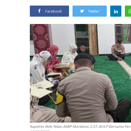
Facebook
Twitter
Kapolres Rote Ndao AKBP Mardiono.,S.ST.,M.K.P Bersama Per