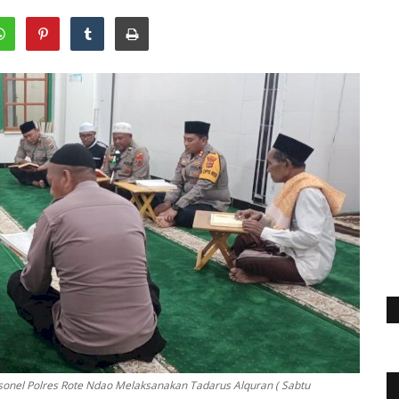
sonel Polres Rote Ndao Melaksanakan Tadarus Alquran ( Sabtu