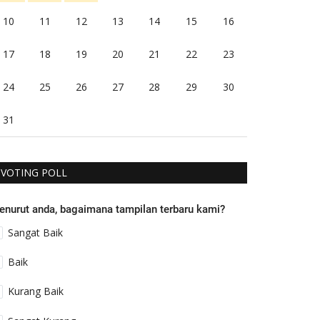
10
11
12
13
14
15
16
17
18
19
20
21
22
23
24
25
26
27
28
29
30
31
VOTING POLL
enurut anda, bagaimana tampilan terbaru kami?
Sangat Baik
Baik
Kurang Baik