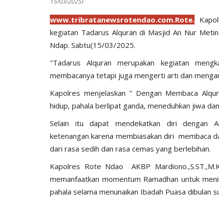
15/03/2025)
www.tribratanewsrotendao.com.Rote.
Kapolr
kegiatan Tadarus Alquran di Masjid An Nur Met
Ndap. Sabtu(15/03/2025.
"Tadarus Alquran merupakan kegiatan mengka
membacanya tetapi juga mengerti arti dan meng
Kapolres menjelaskan " Dengan Membaca Alqura
hidup, pahala berlipat ganda, meneduhkan jiwa dan 
Selain itu dapat mendekatkan diri dengan 
ketenangan karena membiasakan diri membaca da
dari rasa sedih dan rasa cemas yang berlebihan.
Kapolres Rote Ndao AKBP Mardiono.,S.ST.,M.K
memanfaatkan momentum Ramadhan untuk mening
pahala selama menunaikan Ibadah Puasa dibulan su