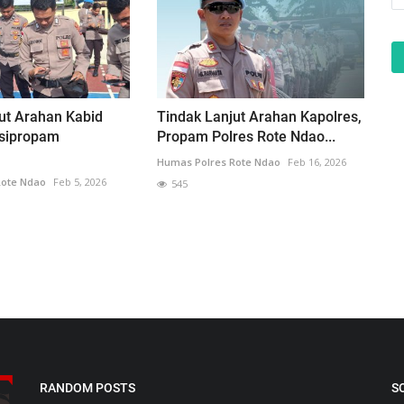
ut Arahan Kabid
Tindak Lanjut Arahan Kapolres,
sipropam
Propam Polres Rote Ndao...
Humas Polres Rote Ndao
Feb 16, 2026
Rote Ndao
Feb 5, 2026
545
RANDOM POSTS
S