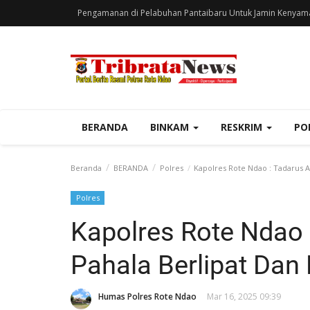
Pengamanan di Pelabuhan Pantaibaru Untuk Jamin Kenyam
BERANDA
BINKAM
RESKRIM
PO
Beranda
BERANDA
Polres
Kapolres Rote Ndao : Tadarus 
Polres
Kapolres Rote Ndao 
Pahala Berlipat Da
Humas Polres Rote Ndao
Mar 16, 2025 09:39