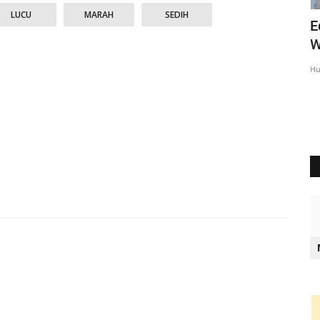
LUCU
MARAH
SEDIH
liati
Ipda Charles : Kegiatan Polri Untuk
E
Mencegah Aksi Premanisme...
W
Humas Polres Rote Ndao
Mei 9, 2025
619
Hu