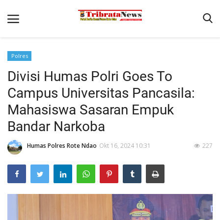
Polres
Beranda
Divisi Humas Polri Goes To
Terms & Conditions
Campus Universitas Pancasila:
Pengamanan di Pelabuhan Pantaibaru Untuk Jamin Kenyaman
Mahasiswa Sasaran Empuk
Binkam
Bandar Narkoba
Reskrim
Humas Polres Rote Ndao
Okt 16, 2024 10:31
227
Polisi Kita
Mitra Polisi
Lantas
Giat Ops