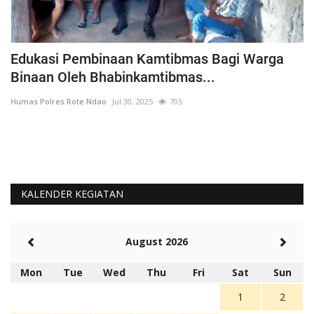
h
Edukasi Pembinaan Kamtibmas Bagi Warga
B
Binaan Oleh Bhabinkamtibmas...
G
Humas Polres Rote Ndao
Jul 30, 2025
705
Hu
La
Te
KALENDER KEGIATAN
August 2026
Mon
Tue
Wed
Thu
Fri
Sat
Sun
1
2