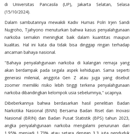
di Universitas Pancasila (UP), Jakarta Selatan, Selasa
(15/10/2024).
Dalam sambutannya mewakili Kadiv Humas Polri Irjen Sandi
Nugroho, Tjahyono menuturkan bahwa kasus penyalahgunaan
narkoba semakin meningkat baik dalam kuantitas maupun
kualitas. Hal ini kata dia tidak bisa dinggap ringan terhadap
ancaman bahaya nasional.
"Bahaya penyalahgunaan narkoba di kalangan remaja yang
akan berdampak pada segala aspek kehidupan. Sama seperti
generasi milenial, anggota Gen Z atau juga yang disebut
zoomer memiliki risiko lebih tinggi terkena penyalahgunaan
narkoba dibandingkan kelompok usia sebelumnya," ucapnya.
Dibeberkannya bahwa berdasarkan hasil penelitian Badan
Narkotika Nasional (BNN) Bersama Badan Riset dan Inovasi
Nasional (BRIN) dan Badan Pusat Statistik (BPS) tahun 2023,
angka penyalahgunaan narkoba mengalami penurunan dari
1,95% menjadi 1,73% atau setara dengan 3,3 juta penduduk