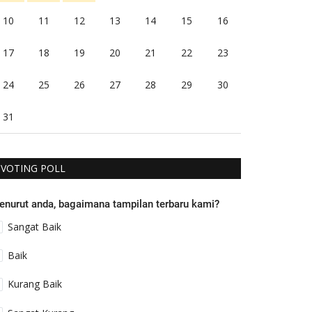
10
11
12
13
14
15
16
17
18
19
20
21
22
23
24
25
26
27
28
29
30
31
VOTING POLL
enurut anda, bagaimana tampilan terbaru kami?
Sangat Baik
Baik
Kurang Baik