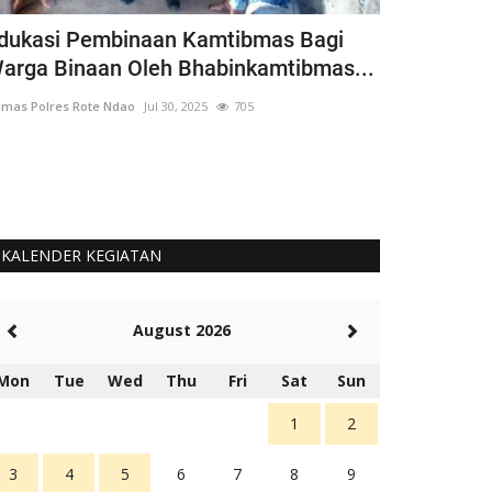
dukasi Pembinaan Kamtibmas Bagi
Bhabinkamt
arga Binaan Oleh Bhabinkamtibmas...
Siswa Goto
mas Polres Rote Ndao
Jul 30, 2025
705
Humas Polres Rot
Langkah Ini Seb
Untuk Cinta Terh
KALENDER KEGIATAN
August 2026
Mon
Tue
Wed
Thu
Fri
Sat
Sun
1
2
3
4
5
6
7
8
9