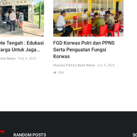
te Tengah : Edukasi
FGD Korwas Polri dan PPNS
rga Untuk Jaga...
Serta Penguatan Fungsi
Korwas
Rote Ndao
Feb 4, 2025
Humas Polres Rote Ndao
Jun 4, 2026
284
RANDOM POSTS
S