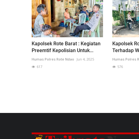
Kapolsek Rote Barat : Kegiatan
Kapolsek Ro
Preemtif Kepolisian Untuk...
Terhadap Wa
Humas Polres Rote Ndao
Jun 4, 2025
Humas Polres 
617
576