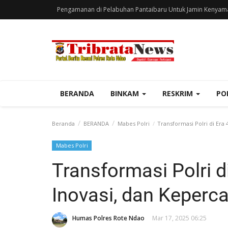
Pengamanan di Pelabuhan Pantaibaru Untuk Jamin Kenyam
BERANDA
BINKAM
RESKRIM
PO
Beranda
BERANDA
Mabes Polri
Transformasi Polri di Era 
Mabes Polri
Transformasi Polri di
Inovasi, dan Keperc
Humas Polres Rote Ndao
Mar 17, 2025 06:25