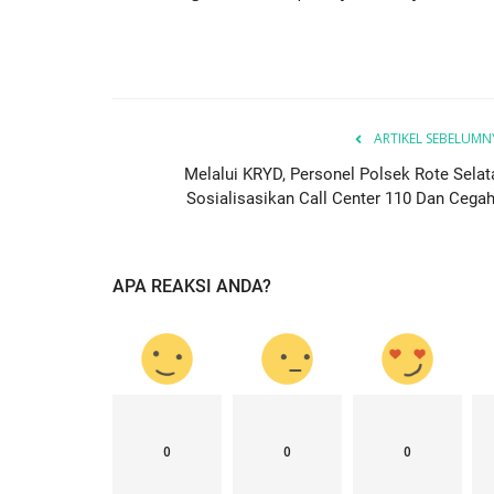
sonel Polsek
Ketua Umum Bhayangkari Ny. Ju
naan...
Sigit Prabowo Memberikan...
25
650
Humas Polres Rote Ndao
Jul 29, 2023
793
ARTIKEL SEBELUMN
Melalui KRYD, Personel Polsek Rote Selat
Sosialisasikan Call Center 110 Dan Cegah.
APA REAKSI ANDA?
0
0
0