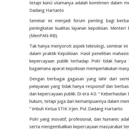
tetapi kunci utamanya adalah komitmen dalam mem
Dadang Hartanto
Seminar ini menjadi forum penting bagi berb
peningkatan kualitas layanan kepolisian. Menter
(MenPAN-RB).
Tak hanya menyoroti aspek teknologi, seminar in
dalam praktik Kepolisian. Hasil penelitian mah
kepercayaan publik terhadap Polri tidak hanya
bagaimana aparat kepolisian memperlakukan masya
Polda
Dengan berbagai gagasan yang lahir dari semi
pelayanan yang tidak hanya responsif dan berbasi
dan kepercayaan publik. Di era 4.0. “ Keberhasila
hukum, tetapi juga dari kemampuannya dalam me
“ imbuh Ketua STIK Irjen. Pol. Dadang Hartanto
Polri yang inovatif, profesional, dan humanis a
serta mengembalikan kepercayaan masyarakat terha