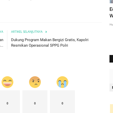
liati
Ipda Charles : Kegiatan Polri Untuk
E
Mencegah Aksi Premanisme...
W
Humas Polres Rote Ndao
Mei 9, 2025
619
Hu
YA
ARTIKEL SELANJUTNYA
an
Dukung Program Makan Bergizi Gratis, Kapolri
..
Resmikan Operasional SPPG Polri
0
0
0