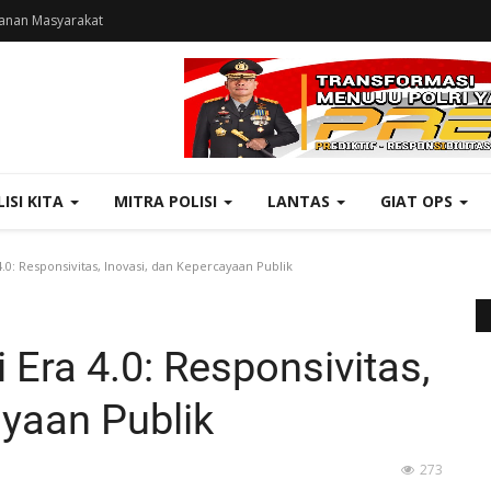
anan Masyarakat
LISI KITA
MITRA POLISI
LANTAS
GIAT OPS
4.0: Responsivitas, Inovasi, dan Kepercayaan Publik
 Era 4.0: Responsivitas,
ayaan Publik
273