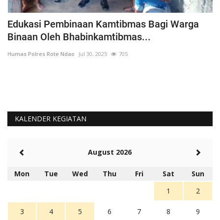
h
Edukasi Pembinaan Kamtibmas Bagi Warga
B
Binaan Oleh Bhabinkamtibmas...
G
Humas Polres Rote Ndao
Jul 30, 2025
705
Hu
La
Te
KALENDER KEGIATAN
August 2026
Mon
Tue
Wed
Thu
Fri
Sat
Sun
1
2
3
4
5
6
7
8
9