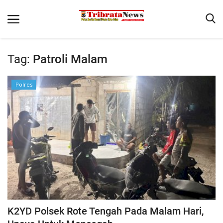
Tag:
Patroli Malam
Beranda
Polres
Terms & Conditions
Pengamanan di Pelabuhan Pantaibaru Untuk Jamin Kenyaman
Binkam
Reskrim
Polisi Kita
Mitra Polisi
Lantas
K2YD Polsek Rote Tengah Pada Malam Hari,
Giat Ops