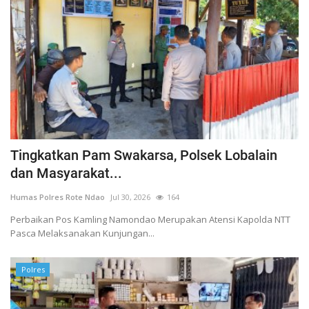
Tingkatkan Pam Swakarsa, Polsek Lobalain
dan Masyarakat...
Humas Polres Rote Ndao
Jul 30, 2026
164
Perbaikan Pos Kamling Namondao Merupakan Atensi Kapolda NTT
Pasca Melaksanakan Kunjungan...
Polres