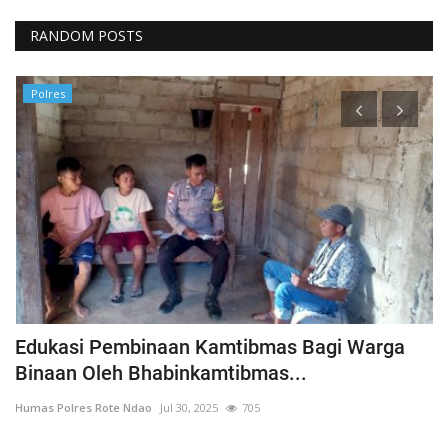
RANDOM POSTS
Polres
h
Edukasi Pembinaan Kamtibmas Bagi Warga
B
Binaan Oleh Bhabinkamtibmas...
G
Humas Polres Rote Ndao
Jul 30, 2025
705
Hu
La