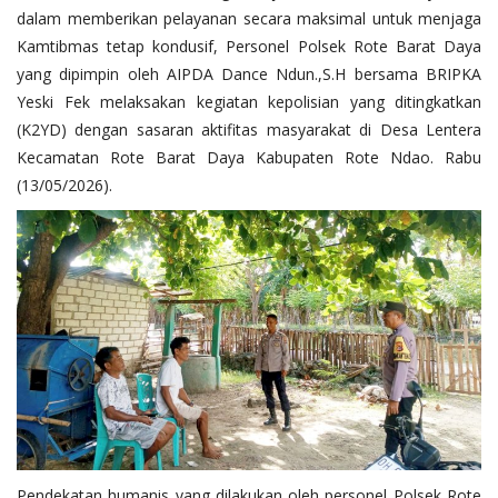
dalam memberikan pelayanan secara maksimal untuk menjaga
Binmas
Kamtibmas tetap kondusif, Personel Polsek Rote Barat Daya
yang dipimpin oleh AIPDA Dance Ndun.,S.H bersama BRIPKA
Yeski Fek melaksakan kegiatan kepolisian yang ditingkatkan
(K2YD) dengan sasaran aktifitas masyarakat di Desa Lentera
Kecamatan Rote Barat Daya Kabupaten Rote Ndao. Rabu
(13/05/2026).
Pendekatan humanis yang dilakukan oleh personel Polsek Rote