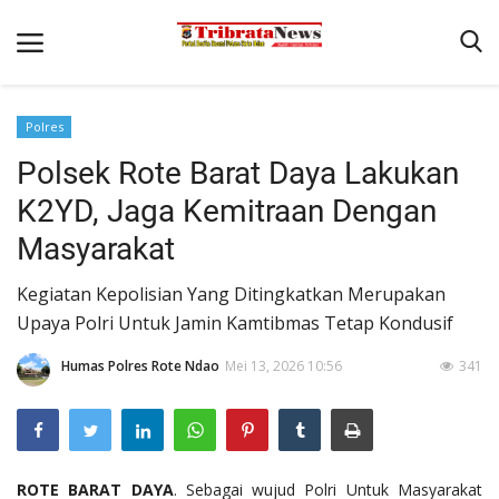
Polres
Beranda
Polsek Rote Barat Daya Lakukan
Terms & Conditions
K2YD, Jaga Kemitraan Dengan
Pengamanan di Pelabuhan Pantaibaru Untuk Jamin Kenyaman
Masyarakat
Binkam
Kegiatan Kepolisian Yang Ditingkatkan Merupakan
Reskrim
Upaya Polri Untuk Jamin Kamtibmas Tetap Kondusif
Polisi Kita
Humas Polres Rote Ndao
Mei 13, 2026 10:56
341
Mitra Polisi
Lantas
Giat Ops
ROTE BARAT DAYA
. Sebagai wujud Polri Untuk Masyarakat