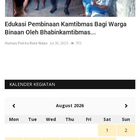
h
Edukasi Pembinaan Kamtibmas Bagi Warga
B
Binaan Oleh Bhabinkamtibmas...
G
Humas Polres Rote Ndao
Jul 30, 2025
705
Hu
La
Te
KALENDER KEGIATAN
August 2026
Mon
Tue
Wed
Thu
Fri
Sat
Sun
1
2