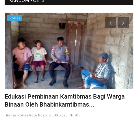
RANDOM POSTS
Polres
h
Edukasi Pembinaan Kamtibmas Bagi Warga
B
Binaan Oleh Bhabinkamtibmas...
G
Humas Polres Rote Ndao
Jul 30, 2025
705
Hu
La
Te