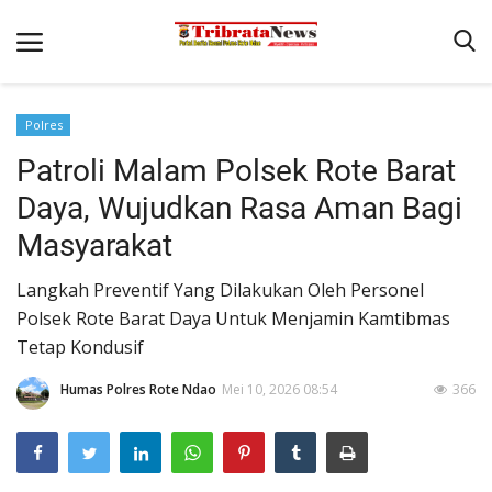
Polres
Beranda
Patroli Malam Polsek Rote Barat
Terms & Conditions
Daya, Wujudkan Rasa Aman Bagi
Pengamanan di Pelabuhan Pantaibaru Untuk Jamin Kenyaman
Masyarakat
Binkam
Langkah Preventif Yang Dilakukan Oleh Personel
Reskrim
Polsek Rote Barat Daya Untuk Menjamin Kamtibmas
Tetap Kondusif
Polisi Kita
Humas Polres Rote Ndao
Mei 10, 2026 08:54
366
Mitra Polisi
Lantas
Giat Ops