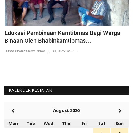
h
Edukasi Pembinaan Kamtibmas Bagi Warga
B
Binaan Oleh Bhabinkamtibmas...
G
Humas Polres Rote Ndao
Jul 30, 2025
705
Hu
La
Te
KALENDER KEGIATAN
August 2026
Mon
Tue
Wed
Thu
Fri
Sat
Sun