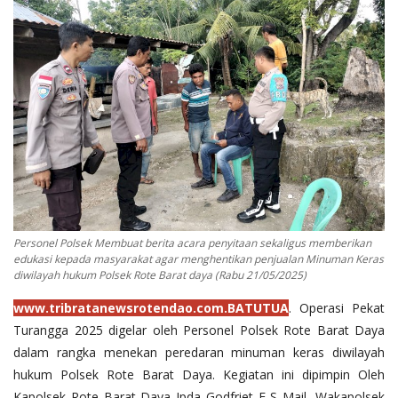
Binmas
Personel Polsek Membuat berita acara penyitaan sekaligus memberikan
edukasi kepada masyarakat agar menghentikan penjualan Minuman Keras
diwilayah hukum Polsek Rote Barat daya (Rabu 21/05/2025)
www.tribratanewsrotendao.com.BATUTUA
. Operasi Pekat
Turangga 2025 digelar oleh Personel Polsek Rote Barat Daya
dalam rangka menekan peredaran minuman keras diwilayah
hukum Polsek Rote Barat Daya. Kegiatan ini dipimpin Oleh
Kapolsek Rote Barat Daya Ipda Godfriet E S Mail, Wakapolsek