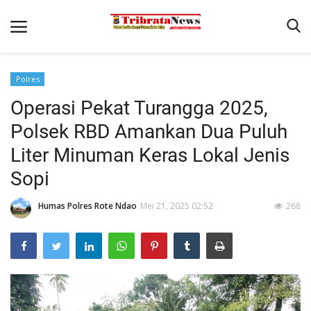
Polres
Beranda
Operasi Pekat Turangga 2025,
Terms & Conditions
Polsek RBD Amankan Dua Puluh
Pengamanan di Pelabuhan Pantaibaru Untuk Jamin Kenyaman
Liter Minuman Keras Lokal Jenis
Binkam
Sopi
Reskrim
Humas Polres Rote Ndao
Mei 21, 2025 02:52
268
Polisi Kita
Mitra Polisi
Lantas
Giat Ops