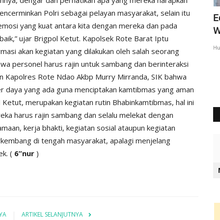
encerminkan Polri sebagai pelayan masyarakat, selain itu
liati
Ipda Charles : Kegiatan Polri Untuk
E
emosi yang kuat antara kita dengan mereka dan pada
Mencegah Aksi Premanisme...
W
ik,” ujar Brigpol Ketut. Kapolsek Rote Barat Iptu
Humas Polres Rote Ndao
Mei 9, 2025
619
Hu
rmasi akan kegiatan yang dilakukan oleh salah seorang
wa personel harus rajin untuk sambang dan berinteraksi
n Kapolres Rote Ndao Akbp Murry Mirranda, SIK bahwa
r daya yang ada guna menciptakan kamtibmas yang aman
l Ketut, merupakan kegiatan rutin Bhabinkamtibmas, hal ini
ka harus rajin sambang dan selalu melekat dengan
maan, kerja bhakti, kegiatan sosial ataupun kegiatan
erkembang di tengah masyarakat, apalagi menjelang
ek. (
6”nur
)
YA
ARTIKEL SELANJUTNYA