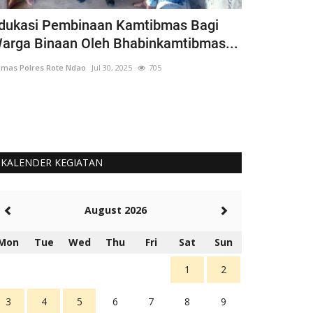
dukasi Pembinaan Kamtibmas Bagi
Bhabinkamt
arga Binaan Oleh Bhabinkamtibmas...
Siswa Goto
mas Polres Rote Ndao
Jul 30, 2025
705
Humas Polres Rot
Langkah Ini Seb
Untuk Cinta Terh
KALENDER KEGIATAN
August 2026
Mon
Tue
Wed
Thu
Fri
Sat
Sun
1
2
3
4
5
6
7
8
9