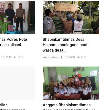
mas Polres Rote
Bhabinkamtibmas Desa
 sosialisasi
Holoama hadir guna bantu
warga desa...
l 19, 2017
1963
superadmin
Jun 7, 2018
2163
ilar,
Anggota Bhabinkamtibmas