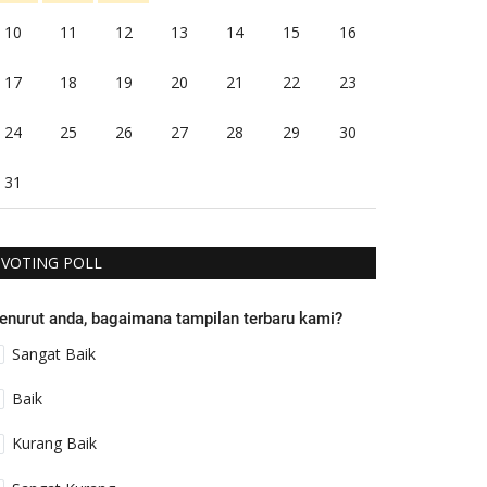
10
11
12
13
14
15
16
17
18
19
20
21
22
23
24
25
26
27
28
29
30
31
VOTING POLL
enurut anda, bagaimana tampilan terbaru kami?
Sangat Baik
Baik
Kurang Baik