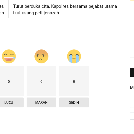
es
Turut berduka cita, Kapolres bersama pejabat utama
an
ikut usung peti jenazah
0
0
0
M
LUCU
MARAH
SEDIH