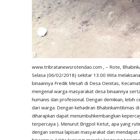
www.tribratanewsrotendao.com
, – Rote, Bhabin
Selasa (06/02/2018) sekitar 13.00 Wita melaksan
binaannya Fredik Mesah di Desa Oenitas, Kecamata
Polda
mengenal warga masyarakat desa binaannya serta
humanis dan profesional. Dengan demikian, lebih
dari warga. Dengan kehadiran Bhabinkamtibmas di 
diharapkan dapat menumbuhkembangkan kepercayaa
terpercaya ). Menurut Brigpol Ketut, apa yang ruti
dengan semua lapisan masyarakat dan mendapat d
binaannya. “ Kita kunjungi mereka langsung kerum