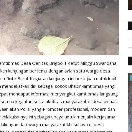
kamtibmas Desa Oenitas Brigpol I Ketut Minggu Swandana,
akan kunjungan bertemu dengan salah satu warga desa
n Rote Barat Kegiatan kunjungan ini bertujuan untuk lebih
Polres
 mendekatkan diri sebagai sosok Bhabinkamtibmas yang
 cepat mendapat informasi menyangkut kamtibmas langsung
semua kegiatan serta aktifitas masyarakat di desa binaan,
n akan Polisi yang Promoter (profesional, modern dan
n dilakukannya ini sebagai upaya untuk menjalin kerjasama
ukungan dari warga masyarakat khususnya di desa
ahnya, dengar dan perhatikan apa yang mereka harapkan