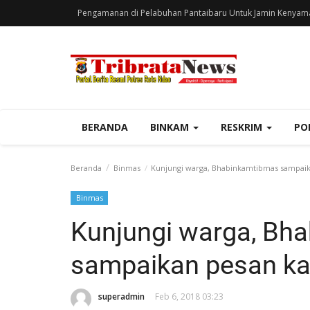
Pengamanan di Pelabuhan Pantaibaru Untuk Jamin Kenyam
BERANDA
BINKAM
RESKRIM
PO
Beranda
Binmas
Kunjungi warga, Bhabinkamtibmas sampai
Binmas
Kunjungi warga, Bh
sampaikan pesan k
superadmin
Feb 6, 2018 03:23