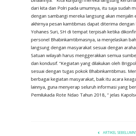
dari kita dan Polri pada umumnya, itu saja sudah m
sonel Polsek
Ketua Umum Bhayangkari Ny. Ju
dengan sambangi mereka langsung akan menjalin 
naan...
Sigit Prabowo Memberikan...
akhirnya pesan kamtibmas dapat diterima dengan ba
25
650
Humas Polres Rote Ndao
Jul 29, 2023
793
Yohanes Suri, SH di tempat terpisah ketika dikonfi
personel Bhabinkamtibmasnya, ia menjelaskan bah
langsung dengan masyarakat sesuai dengan araha
Satuan wilayah harus menggerakkan semua sumbe
dan kondusif. “Kegiatan yang dilakukan oleh Brigpo
sesuai dengan tugas pokok Bhabinkamtibmas. Mere
berbagai kegiatan masyarakat, baik itu acara keaga
lainnya, guna menyerap seluruh informasi yang b
Pemilukada Rote Ndao Tahun 2018, “ jelas Kapols
ARTIKEL SEBELUMN