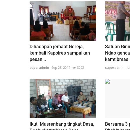
Dihadapan jemaat Gereja,
Satuan Bin
kembali Kapolres sampaikan
Ndao gencar
pesan...
kamtibmas
superadmin
Sep 25, 2017
3072
superadmin
Ju
Ikuti Musrenbang tingkat Desa,
Bersama 3 p