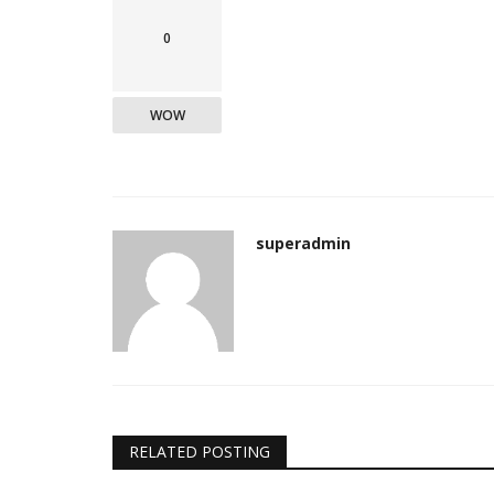
0
WOW
superadmin
RELATED POSTING