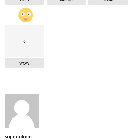
0
WOW
superadmin