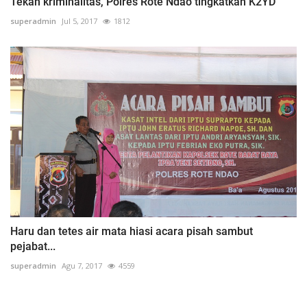
Tekan kriminalitas, Polres Rote Ndao tingkatkan K2YD
superadmin
Jul 5, 2017
1812
Haru dan tetes air mata hiasi acara pisah sambut
pejabat...
superadmin
Agu 7, 2017
4559