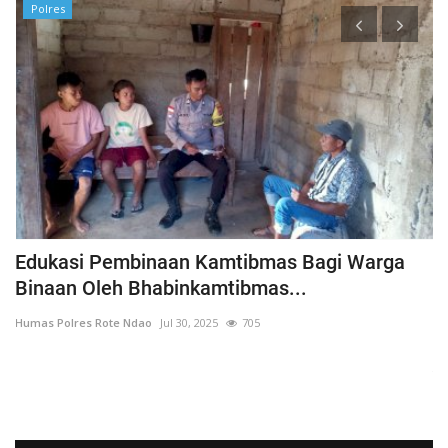
Polres
h
Edukasi Pembinaan Kamtibmas Bagi Warga
B
Binaan Oleh Bhabinkamtibmas...
G
Humas Polres Rote Ndao
Jul 30, 2025
705
Hu
La
Te