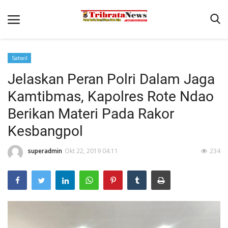
Satwil
Beranda
Jelaskan Peran Polri Dalam Jaga
Terms & Conditions
Kamtibmas, Kapolres Rote Ndao
Pengamanan di Pelabuhan Pantaibaru Untuk Jamin Kenyaman
Berikan Materi Pada Rakor
Binkam
Kesbangpol
Reskrim
superadmin
Okt 22, 2019 04:11
234
Polisi Kita
Mitra Polisi
Lantas
Giat Ops