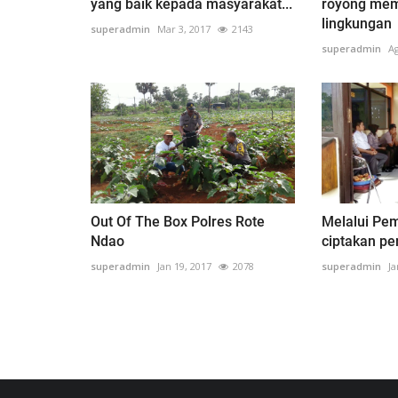
yang baik kepada masyarakat...
royong mem
lingkungan
superadmin
Mar 3, 2017
2143
superadmin
Ag
Out Of The Box Polres Rote
Melalui Pe
Ndao
ciptakan per
superadmin
Jan 19, 2017
2078
superadmin
Ja