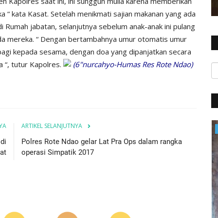
 oleh Kapolres saat ini, ini sungguh mulia karena memberikan
 “ kata Kasat. Setelah menikmati sajian makanan yang ada
i Rumah jabatan, selanjutnya sebelum anak-anak ini pulang
a mereka. “ Dengan bertambahnya umur otomatis umur
berbagi kepada sesama, dengan doa yang dipanjatkan secara
“, tutur Kapolres.
(6"nurcahyo-Humas Res Rote Ndao)
YA
ARTIKEL SELANJUTNYA
Polres
di
Polres Rote Ndao gelar Lat Pra Ops dalam rangka
at
operasi Simpatik 2017