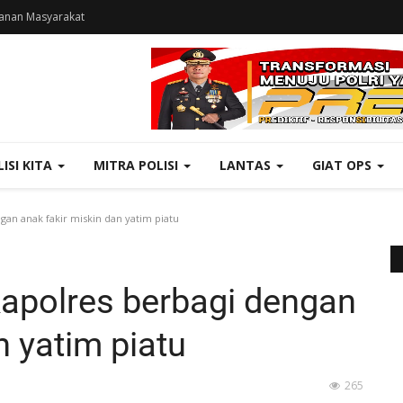
anan Masyarakat
LISI KITA
MITRA POLISI
LANTAS
GIAT OPS
gan anak fakir miskin dan yatim piatu
Kapolres berbagi dengan
n yatim piatu
265