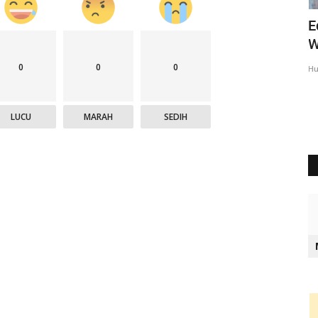
liati
Ipda Charles : Kegiatan Polri Untuk
E
Mencegah Aksi Premanisme...
W
0
0
0
Humas Polres Rote Ndao
Mei 9, 2025
619
Hu
LUCU
MARAH
SEDIH