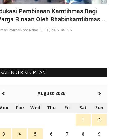
dukasi Pembinaan Kamtibmas Bagi
Bhabinkamt
arga Binaan Oleh Bhabinkamtibmas...
Siswa Goto
mas Polres Rote Ndao
Jul 30, 2025
705
Humas Polres Rot
Langkah Ini Seb
Untuk Cinta Terh
KALENDER KEGIATAN
August 2026
Mon
Tue
Wed
Thu
Fri
Sat
Sun
1
2
3
4
5
6
7
8
9