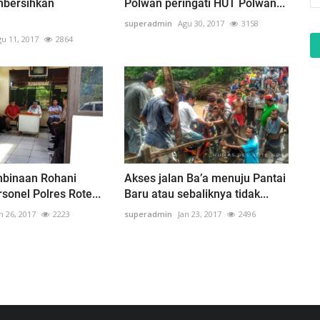
bersihkan
Polwan peringati HUT Polwan...
superadmin
Agu 30, 2017
3158
u 11, 2017
2864
mbinaan Rohani
Akses jalan Ba’a menuju Pantai
sonel Polres Rote...
Baru atau sebaliknya tidak...
n 26, 2017
2223
superadmin
Jan 23, 2017
2496