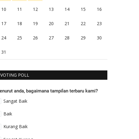
10
11
12
13
14
15
16
17
18
19
20
21
22
23
24
25
26
27
28
29
30
31
VOTING POLL
enurut anda, bagaimana tampilan terbaru kami?
Sangat Baik
Baik
Kurang Baik