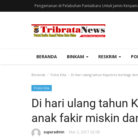
Pengamanan di Pelabuhan Pantaibaru Untuk Jamin Kenyam
BERANDA
BINKAM
RESKRIM
PO
Beranda
Polisi Kita
Di hari ulang tahun Kapolres berbagi den
Polisi Kita
Di hari ulang tahun 
anak fakir miskin da
superadmin
Mar 2, 2017 02:08