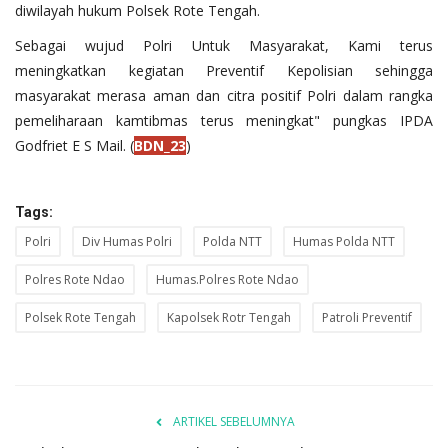
diwilayah hukum Polsek Rote Tengah.
Sebagai wujud Polri Untuk Masyarakat, Kami terus
meningkatkan kegiatan Preventif Kepolisian sehingga
masyarakat merasa aman dan citra positif Polri dalam rangka
pemeliharaan kamtibmas terus meningkat" pungkas IPDA
Godfriet E S Mail. (
BDN_23
)
Tags:
Polri
Div Humas Polri
Polda NTT
Humas Polda NTT
Polres Rote Ndao
Humas.Polres Rote Ndao
Polsek Rote Tengah
Kapolsek Rotr Tengah
Patroli Preventif
ARTIKEL SEBELUMNYA