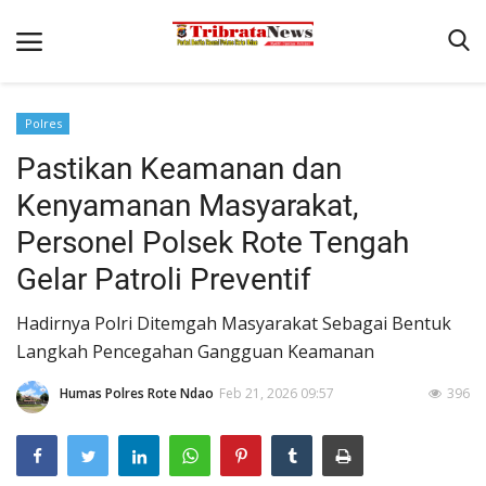
Polres
Beranda
Pastikan Keamanan dan
Terms & Conditions
Kenyamanan Masyarakat,
Pengamanan di Pelabuhan Pantaibaru Untuk Jamin Kenyaman
Personel Polsek Rote Tengah
Binkam
Gelar Patroli Preventif
Reskrim
Hadirnya Polri Ditemgah Masyarakat Sebagai Bentuk
Polisi Kita
Langkah Pencegahan Gangguan Keamanan
Mitra Polisi
Humas Polres Rote Ndao
Feb 21, 2026 09:57
396
Lantas
Giat Ops