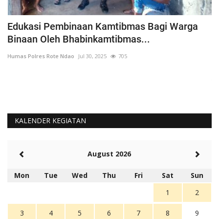
h
Edukasi Pembinaan Kamtibmas Bagi Warga
B
Binaan Oleh Bhabinkamtibmas...
G
Humas Polres Rote Ndao
Jul 30, 2025
705
Hu
La
Te
KALENDER KEGIATAN
August 2026
Mon
Tue
Wed
Thu
Fri
Sat
Sun
1
2
3
4
5
6
7
8
9