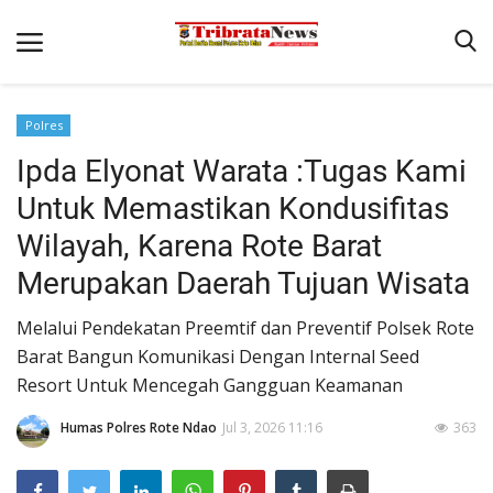
Polres
Beranda
Ipda Elyonat Warata :Tugas Kami
Terms & Conditions
Untuk Memastikan Kondusifitas
Pengamanan di Pelabuhan Pantaibaru Untuk Jamin Kenyaman
Wilayah, Karena Rote Barat
Binkam
Merupakan Daerah Tujuan Wisata
Reskrim
Melalui Pendekatan Preemtif dan Preventif Polsek Rote
Polisi Kita
Barat Bangun Komunikasi Dengan Internal Seed
Resort Untuk Mencegah Gangguan Keamanan
Mitra Polisi
Humas Polres Rote Ndao
Jul 3, 2026 11:16
363
Lantas
Giat Ops