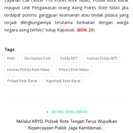
Layanan Call Center 110 Polres Rote Ndao, Polsek Rote Barat
maupun Unit Pengawasan orang Asing Polres Rote Ndao jika
terdapat potensi gangguan keamanan atau tindak pidana yang
terjadi dilingkungannya terutama berkaitan dengan warga
negara asing (WNA)" tutup Kapolsek. (
BDN_23
)
Tags:
Polri
Div Humas Polri
Polda NTT
Humas Polda NTT
Humas Polres Rote Ndao
Polres Rote Ndao
Polsek Rote Barat
Kapolsek Rote Barat
ARTIKEL SEBELUMNYA
Melalui KRYD, Polsek Rote Tengah Terus Wujudkan
Kepercayaan Publik Jaga Kamtibmas...