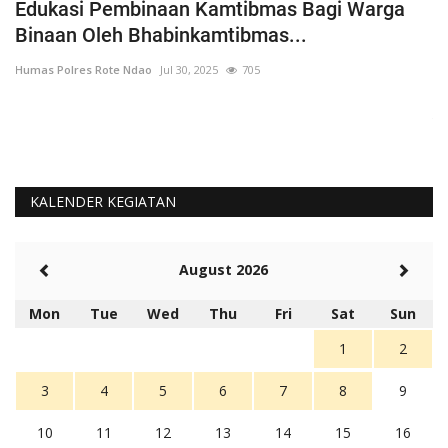
h
Edukasi Pembinaan Kamtibmas Bagi Warga
B
Binaan Oleh Bhabinkamtibmas...
G
Humas Polres Rote Ndao
Jul 30, 2025
705
Hu
La
Te
KALENDER KEGIATAN
August 2026
Mon
Tue
Wed
Thu
Fri
Sat
Sun
1
2
3
4
5
6
7
8
9
10
11
12
13
14
15
16